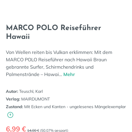
MARCO POLO Reiseführer
Hawaii
Von Wellen reiten bis Vulkan erklimmen: Mit dem
MARCO POLO Reiseführer nach Hawaii Braun
gebrannte Surfer, Schirmchendrinks und
Palmenstrände – Hawai…
Mehr
Autor:
Teuschl, Karl
Verlag:
MAIRDUMONT
Zustand:
Mit Ecken und Kanten - ungelesenes Mängelexemplar
Verkaufspreis:
6,99 €
Regulärer Preis:
14,00 €
(50.07% gespart)