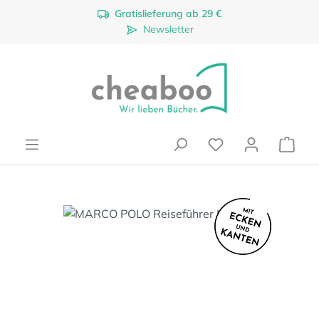
Gratislieferung ab 29 €
Zum Hauptinhalt springen
Newsletter
Ware
Bildergalerie überspringen