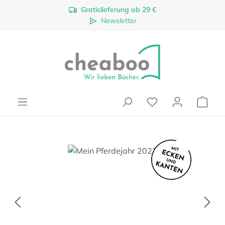
Gratislieferung ab 29 €
Zum Hauptinhalt springen
Newsletter
Ware
Bildergalerie überspringen