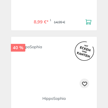
1
8,99 €*
14,99 €
40 %
HippoSophia