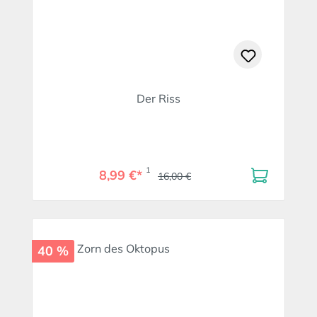
Der Riss
1
8,99 €*
16,00 €
40 %