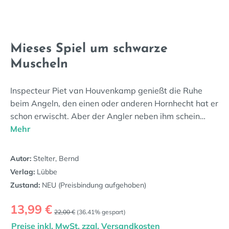
Mieses Spiel um schwarze
Muscheln
Inspecteur Piet van Houvenkamp genießt die Ruhe
beim Angeln, den einen oder anderen Hornhecht hat er
schon erwischt. Aber der Angler neben ihm schein…
Mehr
Autor:
Stelter, Bernd
Verlag:
Lübbe
Zustand:
NEU (Preisbindung aufgehoben)
Verkaufspreis:
13,99 €
Regulärer Preis:
22,00 €
(36.41% gespart)
Preise inkl. MwSt. zzgl. Versandkosten