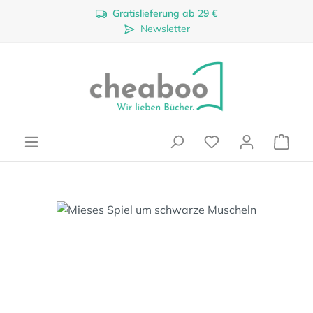
Gratislieferung ab 29 €
Zum Hauptinhalt springen
Newsletter
Ware
Bildergalerie überspringen