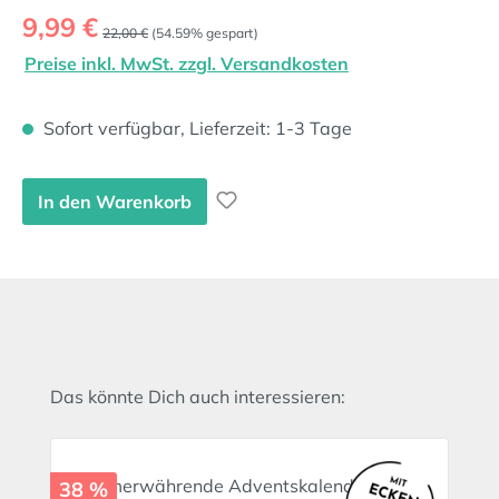
Verkaufspreis:
9,99 €
Regulärer Preis:
22,00 €
(54.59% gespart)
Preise inkl. MwSt. zzgl. Versandkosten
Sofort verfügbar, Lieferzeit: 1-3 Tage
In den Warenkorb
Produktgalerie überspringen
Das könnte Dich auch interessieren:
38 %