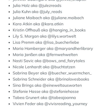
Julia Holz aka @julezreads
Julia Kuhn aka @july_reads
Juliane Maibach aka @juliane.maibach
Kara Atkin aka @kara.atkin
Kristin Offhauß aka @hanging_in_books
Lily S. Morgan aka @lilys.wortwelt
Lisa Premm aka @lisa_buecherliebe
Maria Hamberger aka @maryandherlibrary
Maria Janßen aka @fernwehwelten
Nasti Savic aka @bows_and_fairytales
Nicole Lenhardt aka @buchtatzen
Sabrina Beyer aka @buecher_wuermchen_
Sabrina Schneider aka @brinalovesbooks
Sina Brings aka @eineweltausworten
Stefanie Hasse aka @stefaniehasse
Tabea Grunert aka @tabeajoanna
Vivien Feder aka @vivisreading_yourney