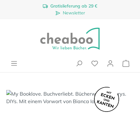
Gratislieferung ab 29 €
Zum Hauptinhalt springen
Newsletter
Ware
Bildergalerie überspringen