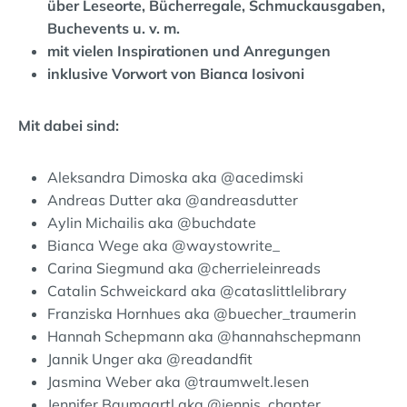
über Leseorte, Bücherregale, Schmuckausgaben,
Buchevents u. v. m.
mit vielen Inspirationen und Anregungen
inklusive Vorwort von Bianca Iosivoni
Mit dabei sind:
Aleksandra Dimoska aka @acedimski
Andreas Dutter aka @andreasdutter
Aylin Michailis aka @buchdate
Bianca Wege aka @waystowrite_
Carina Siegmund aka @cherrieleinreads
Catalin Schweickard aka @cataslittlelibrary
Franziska Hornhues aka @buecher_traumerin
Hannah Schepmann aka @hannahschepmann
Jannik Unger aka @readandfit
Jasmina Weber aka @traumwelt.lesen
Jennifer Baumgartl aka @jennis_chapter