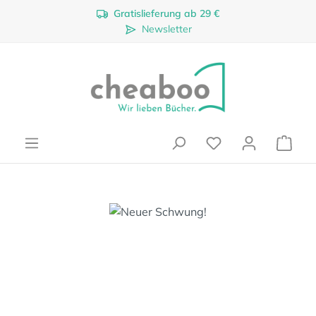
Gratislieferung ab 29 €
Zum Hauptinhalt springen
Newsletter
Ware
Bildergalerie überspringen