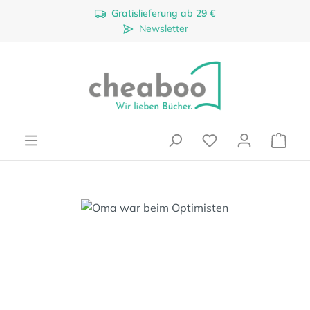
Gratislieferung ab 29 €
Zum Hauptinhalt springen
Newsletter
Ware
Bildergalerie überspringen