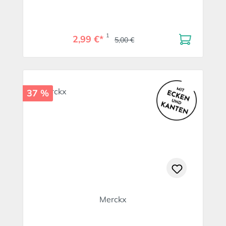
1
2,99 €*
5,00 €
37 %
Merckx