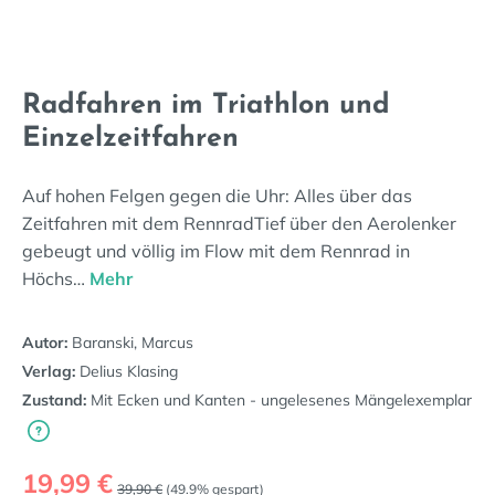
Radfahren im Triathlon und
Einzelzeitfahren
Auf hohen Felgen gegen die Uhr: Alles über das
Zeitfahren mit dem RennradTief über den Aerolenker
gebeugt und völlig im Flow mit dem Rennrad in
Höchs…
Mehr
Autor:
Baranski, Marcus
Verlag:
Delius Klasing
Zustand:
Mit Ecken und Kanten - ungelesenes Mängelexemplar
Verkaufspreis:
19,99 €
Regulärer Preis:
39,90 €
(49.9% gespart)