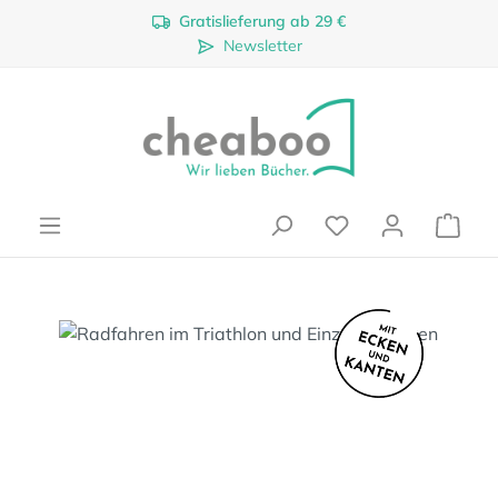
Gratislieferung ab 29 €
Zum Hauptinhalt springen
Newsletter
Ware
Bildergalerie überspringen