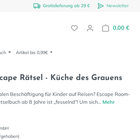
Gratislieferung ab 29 €
Newsletter
0,00 €
Ware
uch
Artikel bis 0,99€
cape Rätsel - Küche des Grauens
alen Beschäftigung für Kinder auf Reisen? Escape Room-
selbuch ab 8 Jahre ist „fesselnd“! Um sich…
Mehr
GmbH
fgehoben)