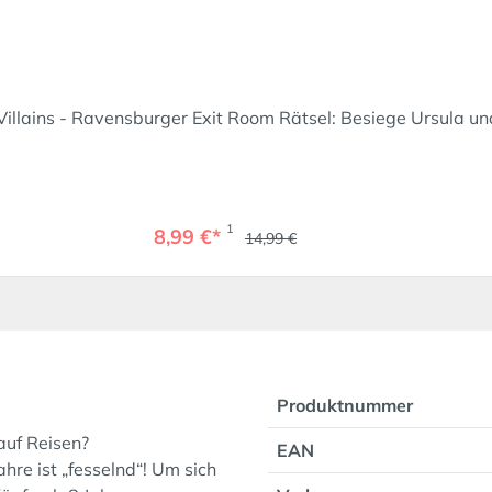
Villains - Ravensburger Exit Room Rätsel: Besiege Ursula u
1
8,99 €*
14,99 €
Produktnummer
auf Reisen?
EAN
re ist „fesselnd“! Um sich