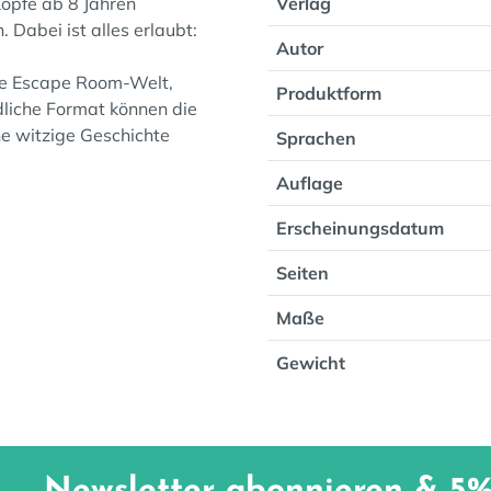
öpfe ab 8 Jahren
Verlag
Dabei ist alles erlaubt:
Autor
 die Escape Room-Welt,
Produktform
dliche Format können die
ine witzige Geschichte
Sprachen
Auflage
Erscheinungsdatum
Seiten
Maße
Gewicht