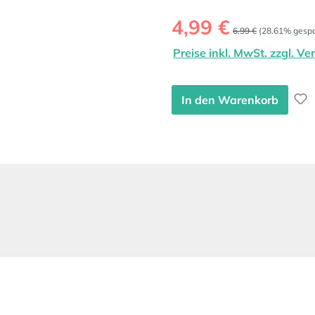
Verkaufspreis:
4,99 €
Regulärer Preis:
6,99 €
(28.61% gespa
Preise inkl. MwSt. zzgl. V
In den Warenkorb