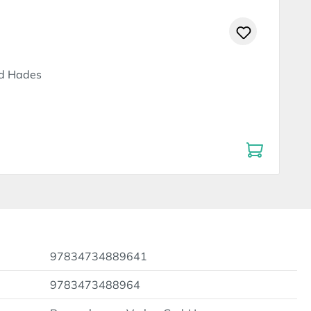
nd Hades
97834734889641
9783473488964