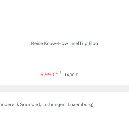
Reise Know-How InselTrip Elba
1
6,99 €*
14,00 €