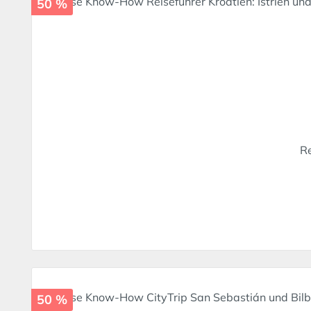
50 %
Re
50 %