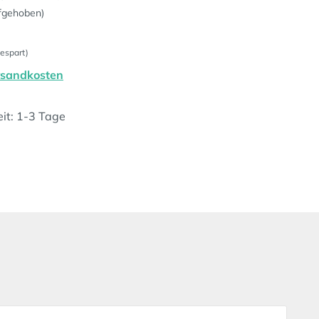
fgehoben)
espart)
ersandkosten
eit: 1-3 Tage