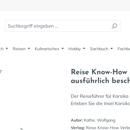
ch
Reisen
Kulinarisches
Hobby
Sachbuch
Fachb
Reise Know-How R
ausführlich bes
Der Reiseführer für Korsik
Erleben Sie die Insel Korsik
Autor:
Kathe, Wolfgang
Verlag:
Reise Know-How Verl