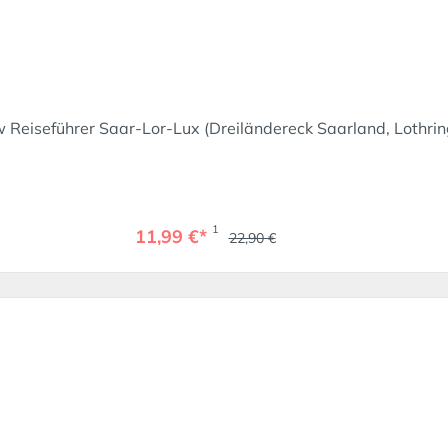
Reiseführer Saar-Lor-Lux (Dreiländereck Saarland, Lothri
1
11,99 €*
22,90 €