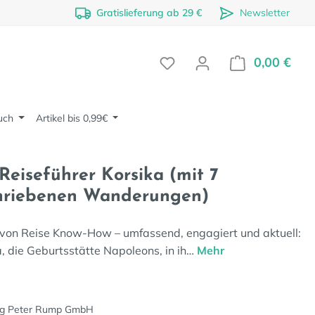
Gratislieferung ab 29 €
Newsletter
0,00 €
Ware
uch
Artikel bis 0,99€
eiseführer Korsika (mit 7
chriebenen Wanderungen)
a von Reise Know-How – umfassend, engagiert und aktuell:
a, die Geburtsstätte Napoleons, in ih…
Mehr
ag Peter Rump GmbH