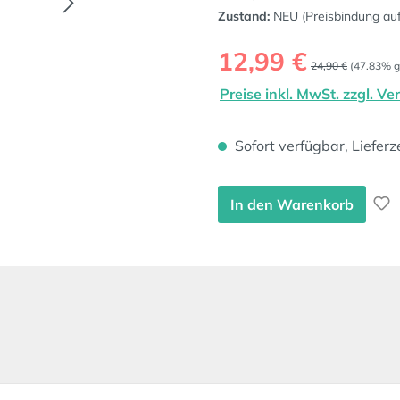
Zustand:
NEU (Preisbindung au
Verkaufspreis:
12,99 €
Regulärer Preis:
24,90 €
(47.83% g
Preise inkl. MwSt. zzgl. V
Sofort verfügbar, Lieferz
In den Warenkorb