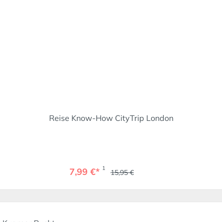
Reise Know-How CityTrip London
1
7,99 €*
15,95 €