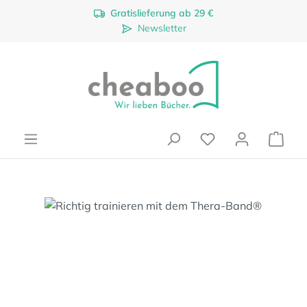
Gratislieferung ab 29 €
Zum Hauptinhalt springen
Newsletter
Ware
Bildergalerie überspringen