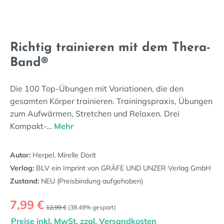
Richtig trainieren mit dem Thera-
Band®
Die 100 Top-Übungen mit Variationen, die den
gesamten Körper trainieren. Trainingspraxis, Übungen
zum Aufwärmen, Stretchen und Relaxen. Drei
Kompakt-…
Mehr
Autor:
Herpel, Mirelle Dorit
Verlag:
BLV ein Imprint von GRÄFE UND UNZER Verlag GmbH
Zustand:
NEU (Preisbindung aufgehoben)
Verkaufspreis:
7,99 €
Regulärer Preis:
12,99 €
(38.49% gespart)
Preise inkl. MwSt. zzgl. Versandkosten