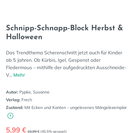
Schnipp-Schnapp-Block Herbst &
Halloween
Das Trendthema Scherenschnitt jetzt auch für Kinder
ab 5 Jahren. Ob Kürbis, Igel, Gespenst oder
Fledermaus – mithilfe der aufgedruckten Ausschneide-
V…
Mehr
Autor:
Pypke, Susanne
Verlag:
Frech
Zustand:
Mit Ecken und Kanten - ungelesenes Mängelexemplar
Verkaufspreis:
5,99 €
Regulärer Preis:
10,99 €
(45.5% gespart)