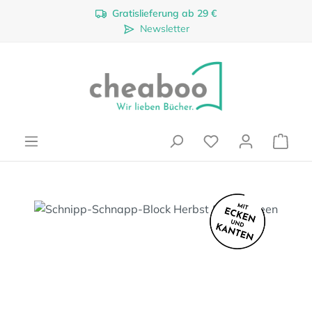
Gratislieferung ab 29 €
Zum Hauptinhalt springen
Newsletter
Ware
Bildergalerie überspringen