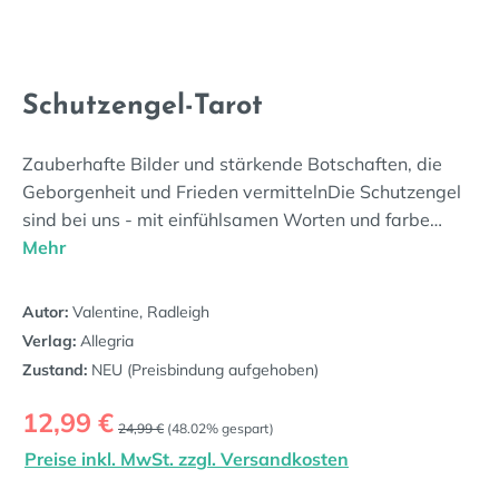
Schutzengel-Tarot
Zauberhafte Bilder und stärkende Botschaften, die
Geborgenheit und Frieden vermittelnDie Schutzengel
sind bei uns - mit einfühlsamen Worten und farbe…
Mehr
Autor:
Valentine, Radleigh
Verlag:
Allegria
Zustand:
NEU (Preisbindung aufgehoben)
Verkaufspreis:
12,99 €
Regulärer Preis:
24,99 €
(48.02% gespart)
Preise inkl. MwSt. zzgl. Versandkosten