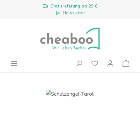
Gratislieferung ab 29 €
Zum Hauptinhalt springen
Newsletter
Ware
Bildergalerie überspringen