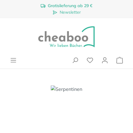
Gratislieferung ab 29 €
Zum Hauptinhalt springen
Newsletter
Ware
Bildergalerie überspringen