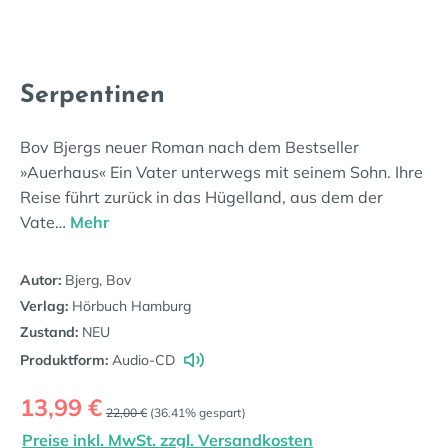
Serpentinen
Bov Bjergs neuer Roman nach dem Bestseller
»Auerhaus« Ein Vater unterwegs mit seinem Sohn. Ihre
Reise führt zurück in das Hügelland, aus dem der
Vate…
Mehr
Autor:
Bjerg, Bov
Verlag:
Hörbuch Hamburg
Zustand:
NEU
Produktform:
Audio-CD
Verkaufspreis:
13,99 €
Regulärer Preis:
22,00 €
(36.41% gespart)
Preise inkl. MwSt. zzgl. Versandkosten