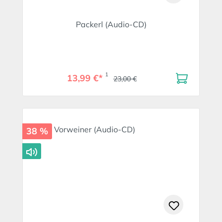
Packerl (Audio-CD)
1
13,99 €*
23,00 €
38 %