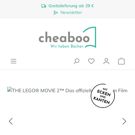
Gratislieferung ab 29 €
Zum Hauptinhalt springen
Newsletter
Ware
Bildergalerie überspringen