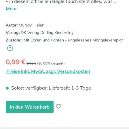
– in diesem offiziellen Begleitbuch steht alles, was…
Mehr
Autor:
Murray, Helen
Verlag:
DK Verlag Dorling Kindersley
Zustand:
Mit Ecken und Kanten - ungelesenes Mängelexemplar
Verkaufspreis:
0,99 €
Regulärer Preis:
9,95 €
(90.05% gespart)
Preise inkl. MwSt. zzgl. Versandkosten
Sofort verfügbar, Lieferzeit: 1-3 Tage
In den Warenkorb