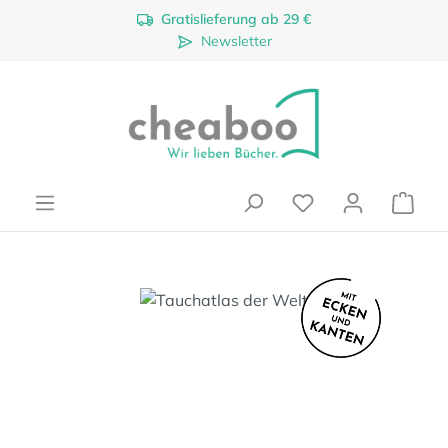
Gratislieferung ab 29 €
Zum Hauptinhalt springen
Newsletter
Ware
Bildergalerie überspringen