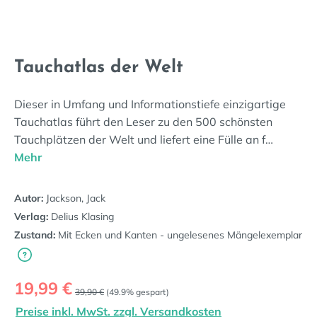
Tauchatlas der Welt
Dieser in Umfang und Informationstiefe einzigartige
Tauchatlas führt den Leser zu den 500 schönsten
Tauchplätzen der Welt und liefert eine Fülle an f…
Mehr
Autor:
Jackson, Jack
Verlag:
Delius Klasing
Zustand:
Mit Ecken und Kanten - ungelesenes Mängelexemplar
Verkaufspreis:
19,99 €
Regulärer Preis:
39,90 €
(49.9% gespart)
Preise inkl. MwSt. zzgl. Versandkosten