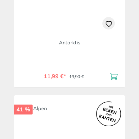
Antarktis
11,99 €*
19,90 €
41 %