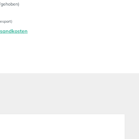
fgehoben)
espart)
ersandkosten