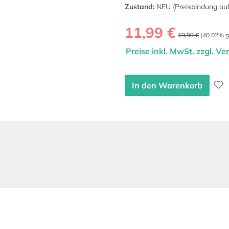
Zustand:
NEU (Preisbindung au
Verkaufspreis:
11,99 €
Regulärer Preis:
19,99 €
(40.02% g
Preise inkl. MwSt. zzgl. V
In den Warenkorb