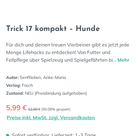
Trick 17 kompakt – Hunde
Für dich und deinen treuen Vierbeiner gibt es jetzt jede
Menge Lifehacks zu entdecken! Von Futter und
Fellpflege über Spielzeug und Spielgefährten bi…
Mehr
Autor:
Senftleben, Anke-Maria
Verlag:
Frech
Zustand:
NEU (Preisbindung aufgehoben)
Verkaufspreis:
5,99 €
Regulärer Preis:
12,00 €
(50.08% gespart)
Preise inkl. MwSt. zzgl. Versandkosten
Sofort verfügbar, Lieferzeit: 1-3 Tage