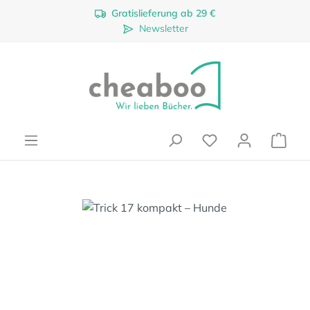
Gratislieferung ab 29 €
Zum Hauptinhalt springen
Newsletter
Ware
Bildergalerie überspringen