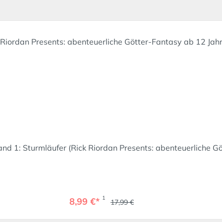
nd 1: Sturmläufer (Rick Riordan Presents: abenteuerliche G
1
8,99 €*
17,99 €