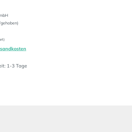
GmbH
fgehoben)
rt)
ersandkosten
eit: 1-3 Tage