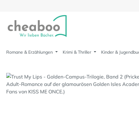
m Hauptinhalt springen
Zur Suche springen
Zur Hauptnavigation springen
Romane & Erzählungen
Krimi & Thriller
Kinder & Jugendbu
Bildergalerie überspringen