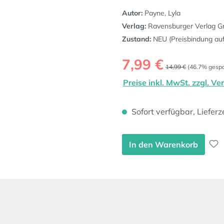
Autor:
Payne, Lyla
Verlag:
Ravensburger Verlag 
Zustand:
NEU (Preisbindung au
Verkaufspreis:
7,99 €
Regulärer Preis:
14,99 €
(46.7% gespa
Preise inkl. MwSt. zzgl. V
Sofort verfügbar, Lieferz
In den Warenkorb