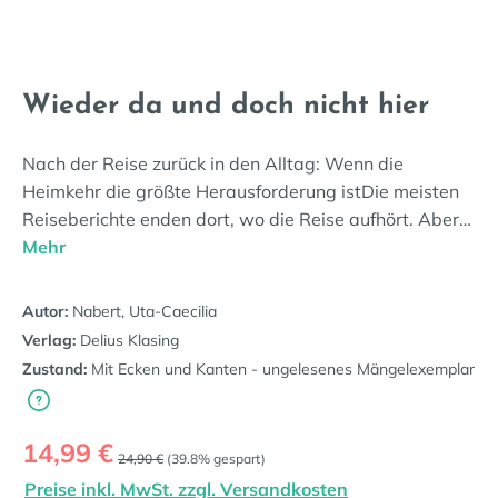
Wieder da und doch nicht hier
Nach der Reise zurück in den Alltag: Wenn die
Heimkehr die größte Herausforderung istDie meisten
Reiseberichte enden dort, wo die Reise aufhört. Aber…
Mehr
Autor:
Nabert, Uta-Caecilia
Verlag:
Delius Klasing
Zustand:
Mit Ecken und Kanten - ungelesenes Mängelexemplar
Verkaufspreis:
14,99 €
Regulärer Preis:
24,90 €
(39.8% gespart)
Preise inkl. MwSt. zzgl. Versandkosten