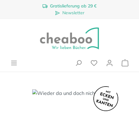
Gratislieferung ab 29 €
Zum Hauptinhalt springen
Newsletter
Ware
Bildergalerie überspringen