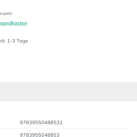
espart)
ersandkosten
eit: 1-3 Tage
97839550488531
9783955048853