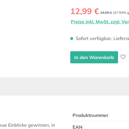
Verkaufspreis:
12,99 €
Regulärer Preis:
24,95 €
(47.94% g
Preise inkl. MwSt. zzgl. V
Sofort verfügbar, Lieferz
In den Warenkorb
Produktnummer
eue Einblicke gewinnen, in
EAN