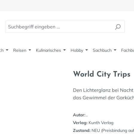
ch
Reisen
Kulinarisches
Hobby
Sachbuch
Fachb
World City Trips
Den Lichterglanz bei Nacht 
das Gewimmel der Garküche
Autor:
,
Verlag:
Kunth Verlag
Zustand:
NEU (Preisbindung au