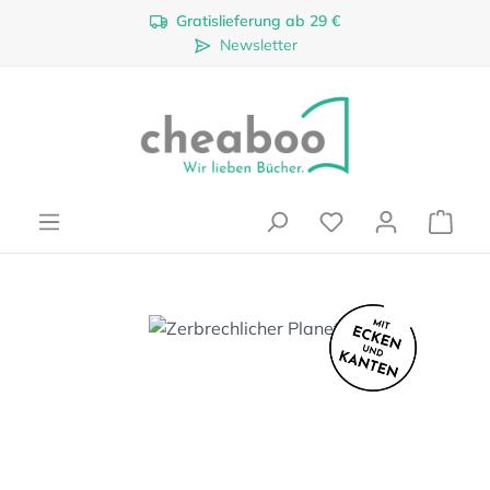
Gratislieferung ab 29 €
Zum Hauptinhalt springen
Newsletter
Ware
Bildergalerie überspringen