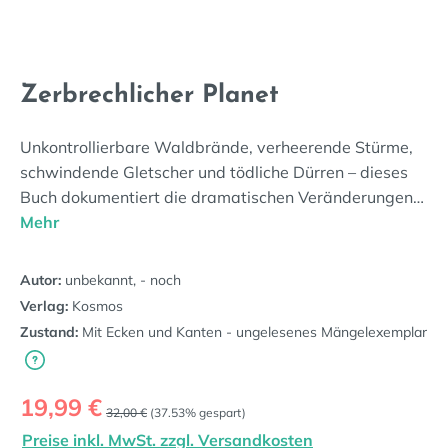
Zerbrechlicher Planet
Unkontrollierbare Waldbrände, verheerende Stürme,
schwindende Gletscher und tödliche Dürren – dieses
Buch dokumentiert die dramatischen Veränderungen…
Mehr
Autor:
unbekannt, - noch
Verlag:
Kosmos
Zustand:
Mit Ecken und Kanten - ungelesenes Mängelexemplar
Verkaufspreis:
19,99 €
Regulärer Preis:
32,00 €
(37.53% gespart)
Preise inkl. MwSt. zzgl. Versandkosten