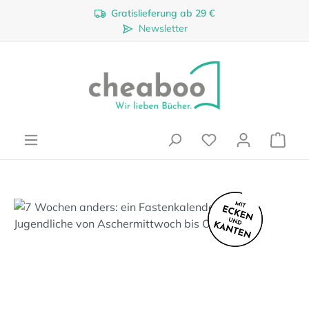
Gratislieferung ab 29 €
Zum Hauptinhalt springen
Newsletter
Ware
Bildergalerie überspringen