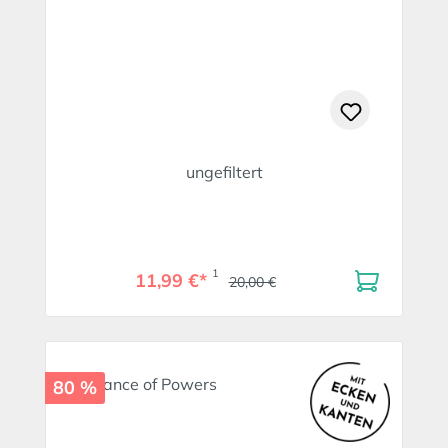
ungefiltert
1
11,99 €*
20,00 €
80 %