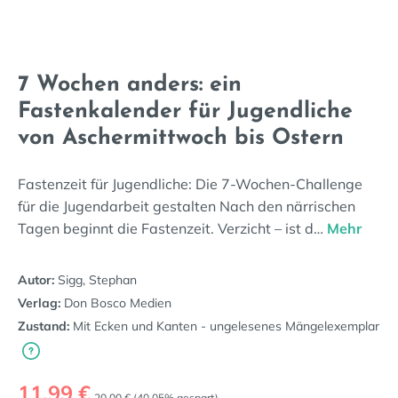
7 Wochen anders: ein
Fastenkalender für Jugendliche
von Aschermittwoch bis Ostern
Fastenzeit für Jugendliche: Die 7-Wochen-Challenge
für die Jugendarbeit gestalten Nach den närrischen
Tagen beginnt die Fastenzeit. Verzicht – ist d…
Mehr
Autor:
Sigg, Stephan
Verlag:
Don Bosco Medien
Zustand:
Mit Ecken und Kanten - ungelesenes Mängelexemplar
Verkaufspreis:
11,99 €
Regulärer Preis:
20,00 €
(40.05% gespart)