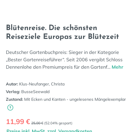
Blütenreise. Die schönsten
Reiseziele Europas zur Blütezeit
Deutscher Gartenbuchpreis: Sieger in der Kategorie
„Bester Gartenreiseführer“. Seit 2006 vergibt Schloss
Dennenlohe den Premiumpreis für den Gartenf…
Mehr
Autor:
Klus-Neufanger, Christa
Verlag:
BusseSeewald
Zustand:
Mit Ecken und Kanten - ungelesenes Mängelexemplar
Verkaufspreis:
11,99 €
Regulärer Preis:
25,00 €
(52.04% gespart)
Preise inkl. MwSt. zzgl. Versandkosten