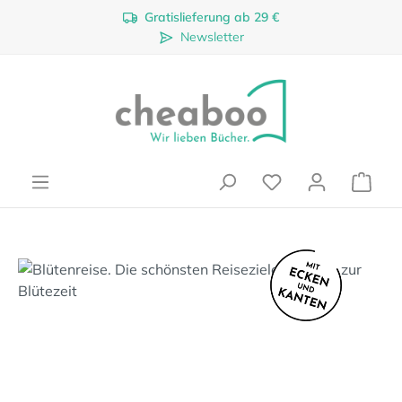
Gratislieferung ab 29 €
Zum Hauptinhalt springen
Newsletter
Ware
Bildergalerie überspringen