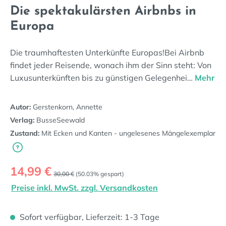
Die spektakulärsten Airbnbs in
Europa
Die traumhaftesten Unterkünfte Europas!Bei Airbnb
findet jeder Reisende, wonach ihm der Sinn steht: Von
Luxusunterkünften bis zu günstigen Gelegenhei…
Mehr
Autor:
Gerstenkorn, Annette
Verlag:
BusseSeewald
Zustand:
Mit Ecken und Kanten - ungelesenes Mängelexemplar
Verkaufspreis:
14,99 €
Regulärer Preis:
30,00 €
(50.03% gespart)
Preise inkl. MwSt. zzgl. Versandkosten
Sofort verfügbar, Lieferzeit: 1-3 Tage