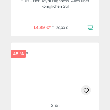
HRH - Her Royal Highness. Alles über
königlichen Stil
1
14,99 €*
30,00 €
48 %
Grün