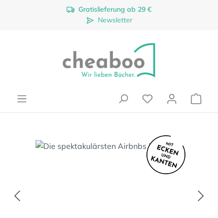
Gratislieferung ab 29 €
Zum Hauptinhalt springen
Newsletter
Ware
Bildergalerie überspringen