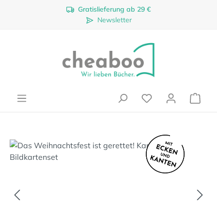
Gratislieferung ab 29 €
Zum Hauptinhalt springen
Newsletter
Ware
Bildergalerie überspringen