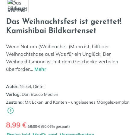
Das Weihnachtsfest ist gerettet!
Kamishibai Bildkartenset
Wenn Not am (Weihnachts-)Mann ist, hilft der
Weihnachtshase aus! Was für ein Unglück: Der
Weihnachtsmann ist mit dem Geschenke verteilen
überforder…
Mehr
Autor:
Nickel, Dieter
Verlag:
Don Bosco Medien
Zustand:
Mit Ecken und Kanten - ungelesenes Mängelexemplar
Verkaufspreis:
8,99 €
Regulärer Preis:
18,00 €
(50.06% gespart)
Preise inkl. MwSt. zzgl. Versandkosten