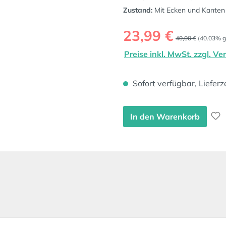
Zustand:
Mit Ecken und Kanten
Verkaufspreis:
23,99 €
Regulärer Preis:
40,00 €
(40.03% g
Preise inkl. MwSt. zzgl. V
Sofort verfügbar, Lieferz
In den Warenkorb