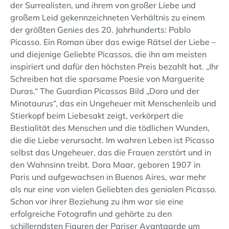
der Surrealisten, und ihrem von großer Liebe und
großem Leid gekennzeichneten Verhältnis zu einem
der größten Genies des 20. Jahrhunderts: Pablo
Picasso. Ein Roman über das ewige Rätsel der Liebe –
und diejenige Geliebte Picassos, die ihn am meisten
inspiriert und dafür den höchsten Preis bezahlt hat. „Ihr
Schreiben hat die sparsame Poesie von Marguerite
Duras.“ The Guardian Picassos Bild „Dora und der
Minotaurus“, das ein Ungeheuer mit Menschenleib und
Stierkopf beim Liebesakt zeigt, verkörpert die
Bestialität des Menschen und die tödlichen Wunden,
die die Liebe verursacht. Im wahren Leben ist Picasso
selbst das Ungeheuer, das die Frauen zerstört und in
den Wahnsinn treibt. Dora Maar, geboren 1907 in
Paris und aufgewachsen in Buenos Aires, war mehr
als nur eine von vielen Geliebten des genialen Picasso.
Schon vor ihrer Beziehung zu ihm war sie eine
erfolgreiche Fotografin und gehörte zu den
schillerndsten Figuren der Pariser Avantgarde um