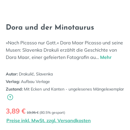
Dora und der Minotaurus
»Nach Picasso nur Gott.« Dora Maar Picasso und seine
Musen: Slavenka Drakuli erzählt die Geschichte von
Dora Maar, einer gefeierten Fotografin au…
Mehr
Autor:
Drakulić, Slavenka
Verlag:
Aufbau Verlage
Zustand:
Mit Ecken und Kanten - ungelesenes Mängelexemplar
Verkaufspreis:
3,89 €
Regulärer Preis:
19,95 €
(80.5% gespart)
Preise inkl. MwSt. zzgl. Versandkosten