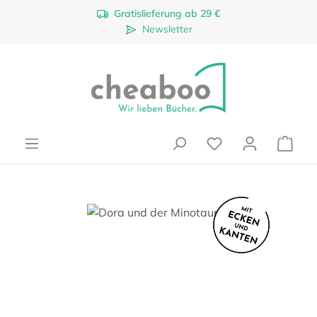
Gratislieferung ab 29 €
Zum Hauptinhalt springen
Newsletter
Ware
Bildergalerie überspringen