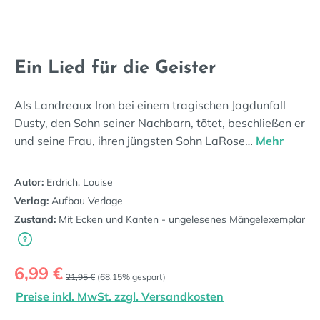
Ein Lied für die Geister
Als Landreaux Iron bei einem tragischen Jagdunfall
Dusty, den Sohn seiner Nachbarn, tötet, beschließen er
und seine Frau, ihren jüngsten Sohn LaRose…
Mehr
Autor:
Erdrich, Louise
Verlag:
Aufbau Verlage
Zustand:
Mit Ecken und Kanten - ungelesenes Mängelexemplar
Verkaufspreis:
6,99 €
Regulärer Preis:
21,95 €
(68.15% gespart)
Preise inkl. MwSt. zzgl. Versandkosten