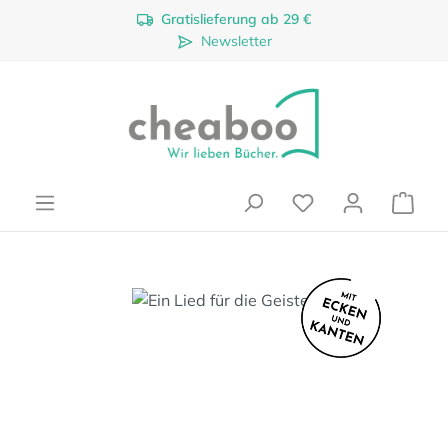
Gratislieferung ab 29 €
Zum Hauptinhalt springen
Newsletter
Ware
Bildergalerie überspringen