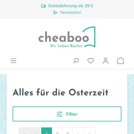
Gratislieferung ab 29 €
Zum Hauptinhalt springen
Newsletter
Ware
Alles für die Osterzeit
Filter
Seite
Seite
Seite