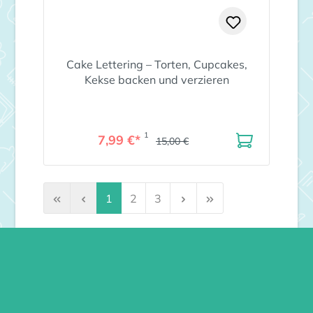
Cake Lettering – Torten, Cupcakes,
Kekse backen und verzieren
1
7,99 €*
15,00 €
Seite
Seite
Seite
1
2
3