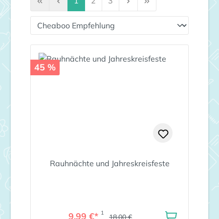
1
2
3
45 %
Rauhnächte und Jahreskreisfeste
1
9,99 €*
18,00 €