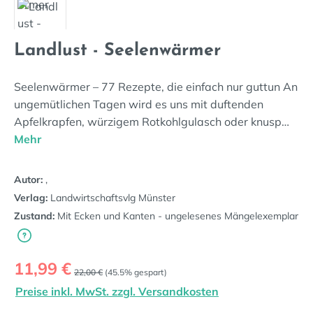
Landlust - Seelenwärmer
Seelenwärmer – 77 Rezepte, die einfach nur guttun An
ungemütlichen Tagen wird es uns mit duftenden
Apfelkrapfen, würzigem Rotkohlgulasch oder knusp…
Mehr
Autor:
,
Verlag:
Landwirtschaftsvlg Münster
Zustand:
Mit Ecken und Kanten - ungelesenes Mängelexemplar
Verkaufspreis:
11,99 €
Regulärer Preis:
22,00 €
(45.5% gespart)
Preise inkl. MwSt. zzgl. Versandkosten