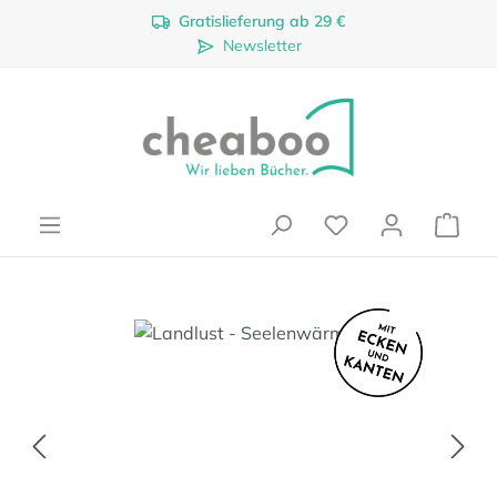
Gratislieferung ab 29 €
Zum Hauptinhalt springen
Newsletter
Ware
Bildergalerie überspringen