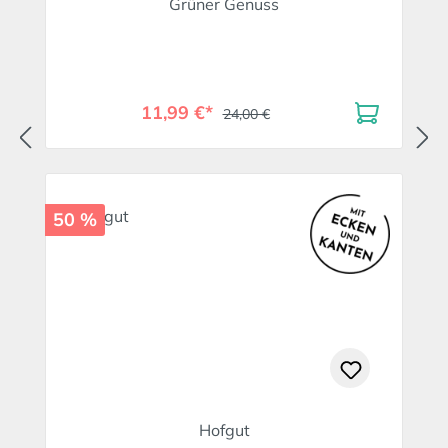
Grüner Genuss
11,99 €*
24,00 €
50 %
Hofgut