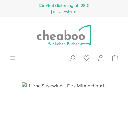
Gratislieferung ab 29 €
Zum Hauptinhalt springen
Newsletter
Ware
Bildergalerie überspringen