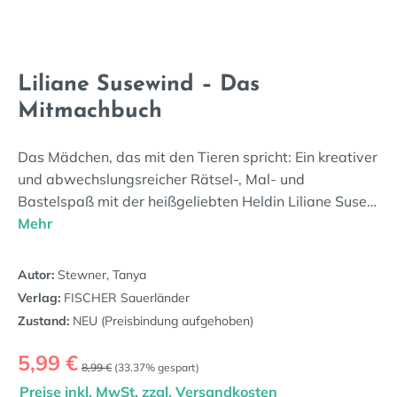
Liliane Susewind – Das
Mitmachbuch
Das Mädchen, das mit den Tieren spricht: Ein kreativer
und abwechslungsreicher Rätsel-, Mal- und
Bastelspaß mit der heißgeliebten Heldin Liliane Suse…
Mehr
Autor:
Stewner, Tanya
Verlag:
FISCHER Sauerländer
Zustand:
NEU (Preisbindung aufgehoben)
Verkaufspreis:
5,99 €
Regulärer Preis:
8,99 €
(33.37% gespart)
Preise inkl. MwSt. zzgl. Versandkosten