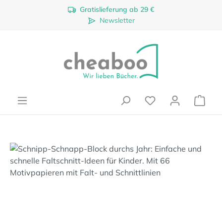
Gratislieferung ab 29 €
Zum Hauptinhalt springen
Newsletter
Ware
Bildergalerie überspringen