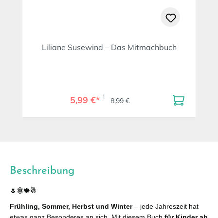
Liliane Susewind – Das Mitmachbuch
1
5,99 €*
8,99 €
Beschreibung
🌷🌞🍁☃
Frühling, Sommer, Herbst und Winter
– jede Jahreszeit hat
etwas ganz Besonderes an sich. Mit diesem Buch
für Kinder ab