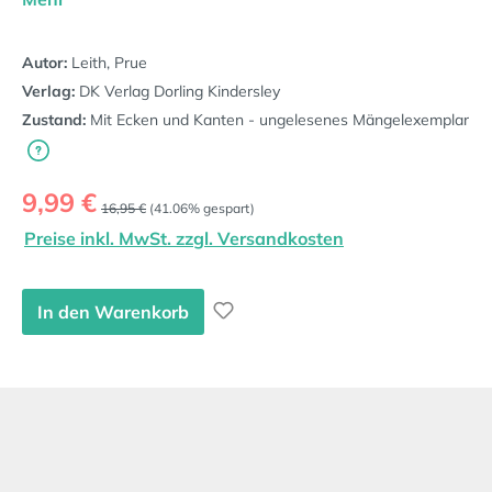
Autor:
Leith, Prue
Verlag:
DK Verlag Dorling Kindersley
Zustand:
Mit Ecken und Kanten - ungelesenes Mängelexemplar
Verkaufspreis:
9,99 €
Regulärer Preis:
16,95 €
(41.06% gespart)
Preise inkl. MwSt. zzgl. Versandkosten
In den Warenkorb