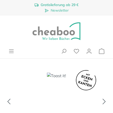
Gratislieferung ab 29 €
Zum Hauptinhalt springen
Newsletter
Ware
Bildergalerie überspringen