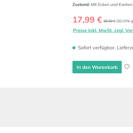
Zustand:
Mit Ecken und Kanten
Verkaufspreis:
17,99 €
Regulärer Preis:
36,00 €
(50.03% g
Preise inkl. MwSt. zzgl. V
Sofort verfügbar, Lieferz
In den Warenkorb