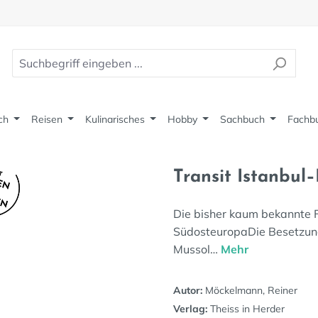
ch
Reisen
Kulinarisches
Hobby
Sachbuch
Fachb
Transit Istanbul–
Die bisher kaum bekannte F
SüdosteuropaDie Besetzung 
Mussol…
Mehr
Autor:
Möckelmann, Reiner
Verlag:
Theiss in Herder