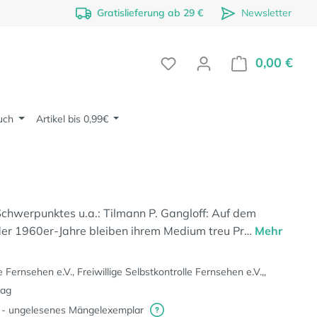
Gratislieferung ab 29 €
Newsletter
0,00 €
Ware
uch
Artikel bis 0,99€
chwerpunktes u.a.: Tilmann P. Gangloff: Auf dem
r der 1960er-Jahre bleiben ihrem Medium treu Pr…
Mehr
e Fernsehen e.V., Freiwillige Selbstkontrolle Fernsehen e.V.,,
lag
 - ungelesenes Mängelexemplar