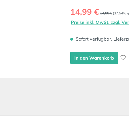
Verkaufspreis:
14,99 €
Regulärer Preis:
24,00 €
(37.54% g
Preise inkl. MwSt. zzgl. V
Sofort verfügbar, Lieferz
In den Warenkorb