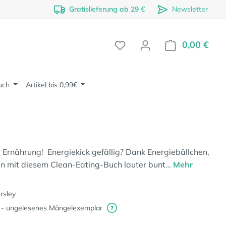
Gratislieferung ab 29 €
Newsletter
0,00 €
Ware
uch
Artikel bis 0,99€
rnährung! Energiekick gefällig? Dank Energiebällchen,
n mit diesem Clean-Eating-Buch lauter bunt…
Mehr
rsley
 - ungelesenes Mängelexemplar