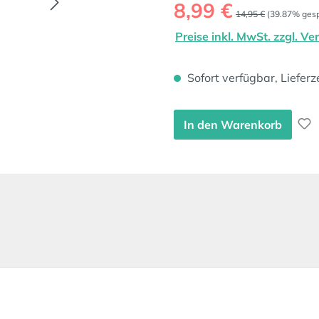
Verkaufspreis:
8,99 €
Regulärer Preis:
14,95 €
(39.87% gesp
Preise inkl. MwSt. zzgl. V
Sofort verfügbar, Lieferz
In den Warenkorb