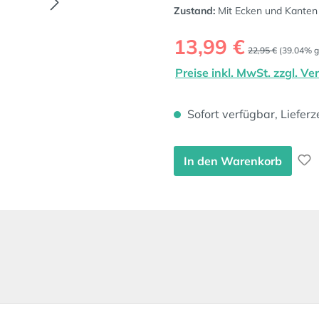
Zustand:
Mit Ecken und Kanten
Verkaufspreis:
13,99 €
Regulärer Preis:
22,95 €
(39.04% g
Preise inkl. MwSt. zzgl. V
Sofort verfügbar, Lieferz
In den Warenkorb